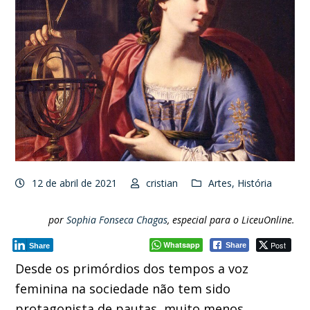
12 de abril de 2021
cristian
Artes
,
História
por
Sophia Fonseca Chagas
, especial para o LiceuOnline.
Whatsapp
Post
Share
Share
Desde os primórdios dos tempos a voz
feminina na sociedade não tem sido
protagonista de pautas, muito menos