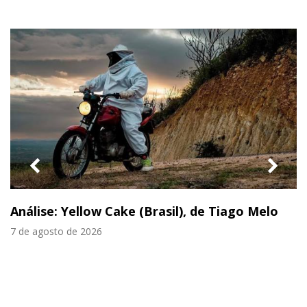
previous
nex
slide
slid
Análise: Yellow Cake (Brasil), de Tiago Melo
7 de agosto de 2026