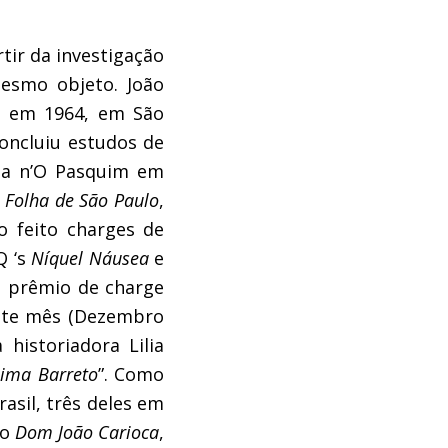
tir da investigação
mesmo objeto. João
eu em 1964, em São
oncluiu estudos de
ta n’O Pasquim em
a
Folha de São Paulo
,
o feito charges de
Q ‘s
Níquel Náusea
e
o prêmio de charge
este mês (Dezembro
historiadora Lilia
Lima Barreto
”. Como
rasil, três deles em
ão
Dom João Carioca
,