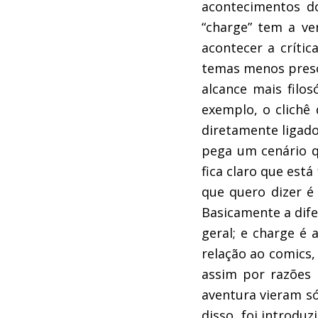
acontecimentos do
“charge” tem a v
acontecer a crític
temas menos preso
alcance mais filo
exemplo, o clichê 
diretamente ligado
pega um cenário q
fica claro que est
que quero dizer é
Basicamente a dife
geral; e charge é 
relação ao comics
assim por razões 
aventura vieram s
disso, foi introdu