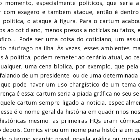
 momento, especialmente políticos, que seria a
er com exagero e também ataque, então é dentro
a política, o ataque à figura. Para o cartum acab
s ao cotidiano, menos presos a notícias ou fatos, 
sófico…. Pode ser uma coisa do cotidiano, um assun
do náufrago na ilha. Às vezes, esses ambientes ma
s à política, podem remeter ao cenário atual, ao cen
ualquer, uma cena bíblica, por exemplo, que pela
á falando de um presidente, ou de uma determinada s
 que pode haver um uso chargístico de um tema c
rença é essa: cartum seria a piada gráfica no seu s
aquele cartum sempre ligado a notícia, especialme
, esse é o nome geral da história em quadrinhos no
históricas mesmo: as primeiras HQs eram cômica
ó depois. Comics virou um nome para história em qu
zido o termo graphic novel, novela gráfica ou romanc