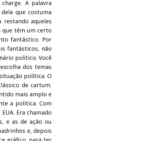
 charge. A palavra
 dela que costuma
ou restando aqueles
e que têm um certo
to fantástico. Por
is fantásticos, não
ário político. Você
 escolha dos temas
ituação política. O
lássico de cartum.
entido mais amplo e
nte a política. Com
s EUA. Era chamado
s, e as de ação ou
adrinhos e, depois
e gráfico, para ter