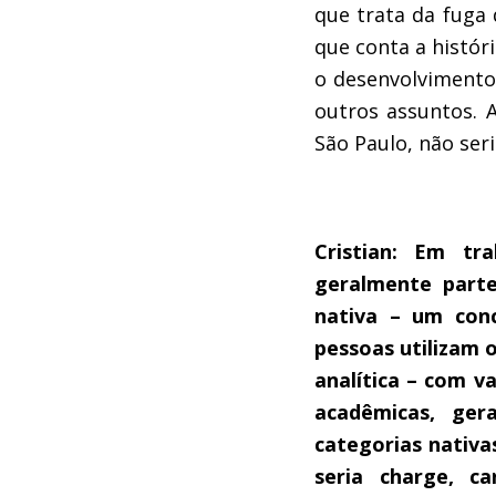
que trata da fuga 
que conta a histór
o desenvolvimento
outros assuntos.
A
São Paulo, não ser
Cristian: Em tr
geralmente part
nativa – um con
pessoas utilizam
analítica – com v
acadêmicas, ger
categorias nativa
seria charge, c