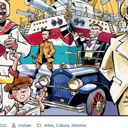
022
cristian
Artes
,
Cultura
,
História