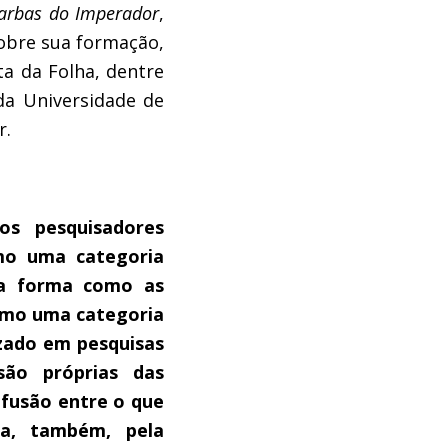
arbas do Imperador
,
sobre sua formação,
ta da Folha, dentre
da Universidade de
r.
os pesquisadores
mo uma categoria
 a forma como as
omo uma categoria
izado em pesquisas
são próprias das
nfusão entre o que
sa, também, pela