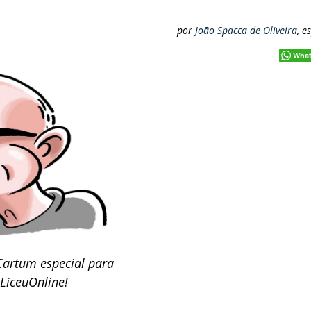
por
João Spacca de Oliveira
, e
Wha
Cartum especial para
 LiceuOnline!