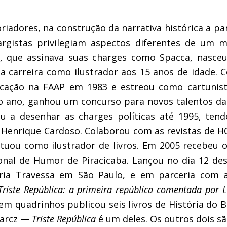
iadores, na construção da narrativa histórica a par
argistas privilegiam aspectos diferentes de um 
a, que assinava suas charges como Spacca, nasc
a carreira como ilustrador aos 15 anos de idade. C
cação na FAAP em 1983 e estreou como cartunis
 ano, ganhou um concurso para novos talentos d
u a desenhar as charges políticas até 1995, tend
 Henrique Cardoso. Colaborou com as revistas de H
tuou como ilustrador de livros. Em 2005 recebeu 
ional de Humor de Piracicaba. Lançou no dia 12 d
aria Travessa em São Paulo, e em parceria com a 
Triste República: a primeira república comentada por 
em quadrinhos publicou seis livros de História do B
warcz —
Triste República
é um deles. Os outros dois s