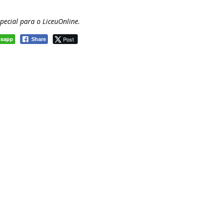
special para o LiceuOnline.
tsapp
Post
Share