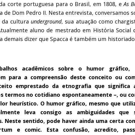
da corte portuguesa para o Brasil, em 1808, e
As B
ia de Dom Pedro II. Nesta entrevista, conversamos 
 da cultura
underground
, sua atuação como chargis
tualmente aluno de mestrado em História Social 
ia demais dizer que Spacca é também um historiado
abalhos acadêmicos sobre o humor gráfico, 
em para a compreensão deste conceito ou co
ceito emprestado da etnografia que significa
 os termos no cotidiano espontaneamente –, ou c
alor heurístico. O humor gráfico, mesmo que util
almente leva consigo as ambiguidades que 
s. Neste sentido, pode haver ainda uma certa co
artum e comic. Esta confusão, acredito, pas