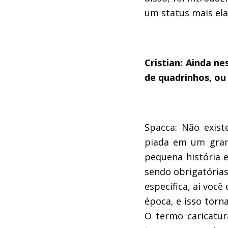
um status mais ela
Cristian: Ainda n
de quadrinhos, o
Spacca: Não exist
piada em um grand
pequena história 
sendo obrigatória
específica, aí voc
época, e isso torn
O termo caricatu