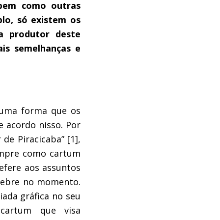
, bem como outras
lo, só existem os
a produtor deste
ais semelhanças e
e uma forma que os
 acordo nisso. Por
 de Piracicaba” [1]
,
sempre como cartum
refere aos assuntos
élebre no momento.
iada gráfica no seu
 cartum que visa