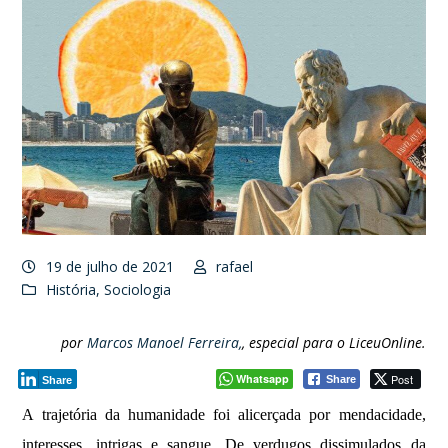
19 de julho de 2021
rafael
História
,
Sociologia
por
Marcos Manoel Ferreira,
, especial para o LiceuOnline.
Whatsapp
Post
Share
Share
A trajetória da humanidade foi alicerçada por mendacidade,
interesses, intrigas e sangue. De verdugos dissimulados da