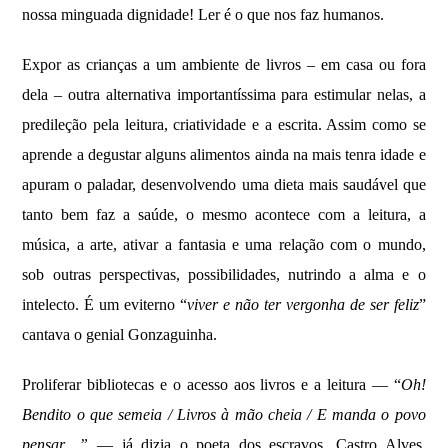
nossa minguada dignidade! Ler é o que nos faz humanos.
Expor as crianças a um ambiente de livros – em casa ou fora
dela – outra alternativa importantíssima para estimular nelas, a
predileção pela leitura, criatividade e a escrita. Assim como se
aprende a degustar alguns alimentos ainda na mais tenra idade e
apuram o paladar, desenvolvendo uma dieta mais saudável que
tanto bem faz a saúde, o mesmo acontece com a leitura, a
música, a arte, ativar a fantasia e uma relação com o mundo,
sob outras perspectivas, possibilidades, nutrindo a alma e o
intelecto. É um eviterno “
viver e não ter vergonha de ser feliz
”
cantava o genial Gonzaguinha.
Proliferar bibliotecas e o acesso aos livros e a leitura — “
Oh!
Bendito o que semeia / Livros à mão cheia / E manda o povo
pensar…”
— já dizia o poeta dos escravos, Castro Alves.