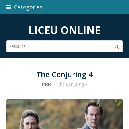
Categorias
LICEU ONLINE
Pesquise...
Subm
The Conjuring 4
Início
»
The Conjuring 4