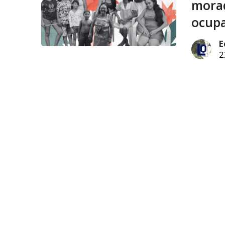
morad
ocupa
E
2