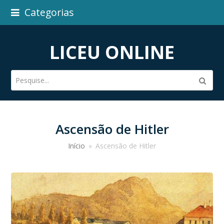
Categorias
LICEU ONLINE
Pesquise...
Subm
Ascensão de Hitler
Início
»
Ascensão de Hitler