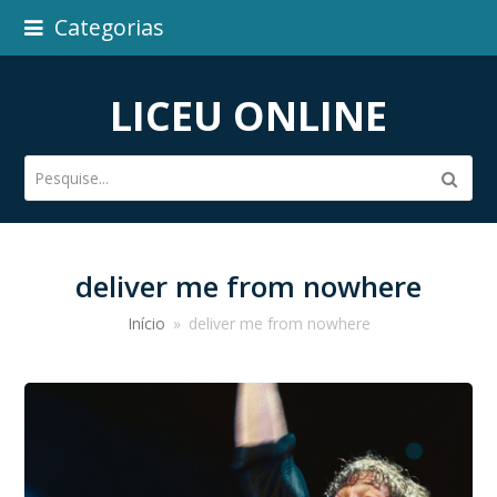
Categorias
LICEU ONLINE
Pesquise...
Subm
deliver me from nowhere
Início
»
deliver me from nowhere