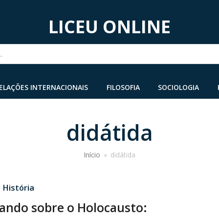
LICEU ONLINE
...
ELAÇÕES INTERNACIONAIS
FILOSOFIA
SOCIOLOGIA
didátida
Início
»
didátida
·
História
ando sobre o Holocausto: