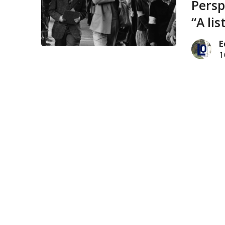
Persp
“A lis
E
1