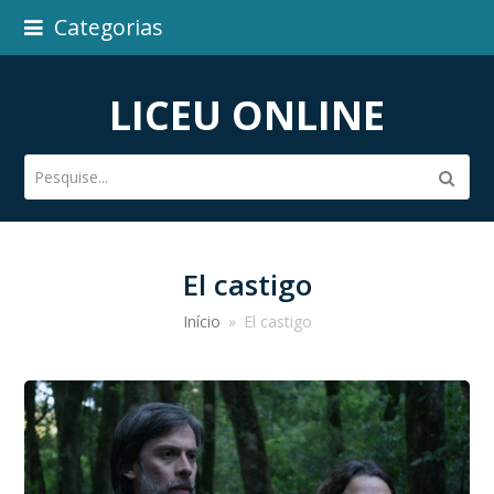
Categorias
LICEU ONLINE
Pesquise...
Subm
El castigo
Início
»
El castigo