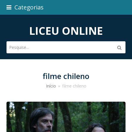
Categorias
LICEU ONLINE
Pesquise...
Subm
filme chileno
Início
»
filme chileno