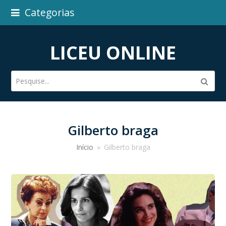
Categorias
LICEU ONLINE
Pesquise...
Subm
Gilberto braga
Início
»
Gilberto braga