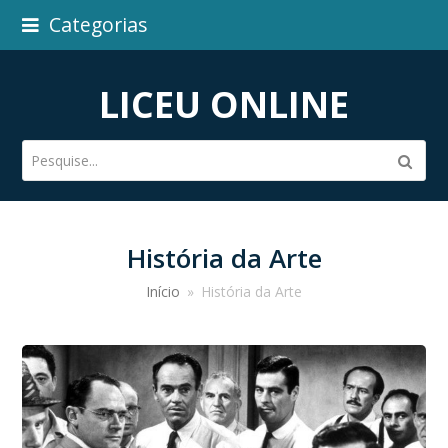
Categorias
LICEU ONLINE
Pesquise...
Subm
História da Arte
Início
»
História da Arte