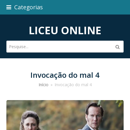
Categorias
LICEU ONLINE
Pesquise...
Subm
Invocação do mal 4
Início
»
Invocação do mal 4