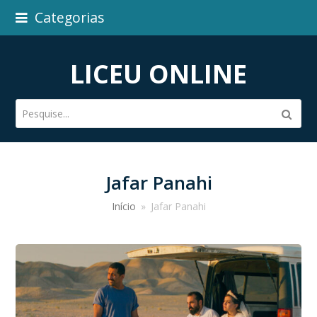
Categorias
LICEU ONLINE
Pesquise...
Subm
Jafar Panahi
Início
»
Jafar Panahi