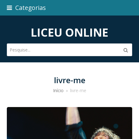
Categorias
LICEU ONLINE
Pesquise...
Subm
livre-me
Início
»
livre-me