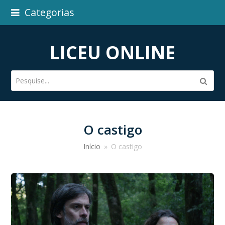
Categorias
LICEU ONLINE
Pesquise...
Subm
O castigo
Início
»
O castigo