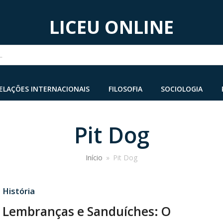
LICEU ONLINE
...
ELAÇÕES INTERNACIONAIS
FILOSOFIA
SOCIOLOGIA
Pit Dog
Início
»
Pit Dog
·
História
 Lembranças e Sanduíches: O