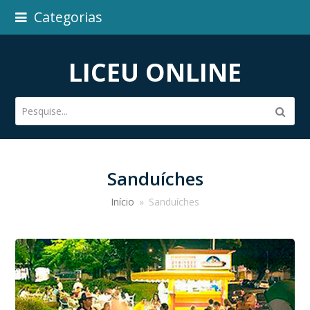
Categorias
LICEU ONLINE
Pesquise...
Subm
Sanduíches
Início
»
Sanduíches