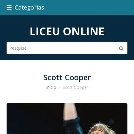
Categorias
LICEU ONLINE
Pesquise...
Subm
Scott Cooper
Início
»
Scott Cooper