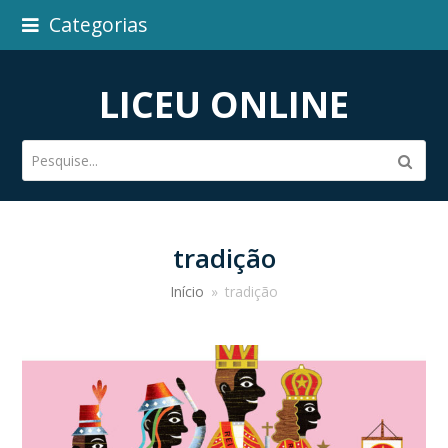
Categorias
LICEU ONLINE
Pesquise...
Subm
tradição
Início
»
tradição