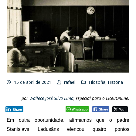
15 de abril de 2021
rafael
Filosofia
,
História
por
Wallece José Silva Lima
, especial para o LiceuOnline.
Whatsapp
Post
Share
Share
Em outra oportunidade, afirmamos que o padre
Stanislavs Ladusãns elencou quatro pontos