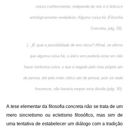
nosso conhecimento, independe de nós e é ôntica e
ontologicamente verdadeira
: Alguma coisa há
(Filosofia
Concreta, pág. 29).
(…)E qual a possibilidade de erro nisso? Afinal, se afirmo
que
alguma coisa há
, o único erro poderia estar em não
haver nenhuma coisa, o que é negado pelo meu próprio ato
de pensar, até pelo mais cético ato de pensar, pois se nada
houvesse, não haveria sequer esta dúvida
(pág. 30).
A tese elementar da filosofia concreta não se trata de um
mero sincretismo ou ecletismo filosófico, mas sim de
uma tentativa de estabelecer um diálogo com a tradição