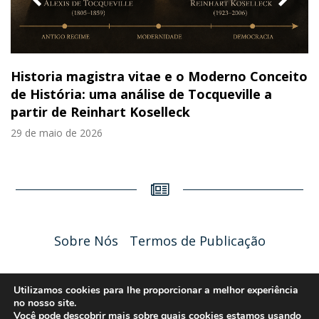
slide
slid
Historia magistra vitae e o Moderno Conceito
de História: uma análise de Tocqueville a
partir de Reinhart Koselleck
29 de maio de 2026
Sobre Nós
Termos de Publicação
Liceu Online 2026 - Política de Privacidade
Utilizamos cookies para lhe proporcionar a melhor experiência
no nosso site.
Você pode descobrir mais sobre quais cookies estamos usando