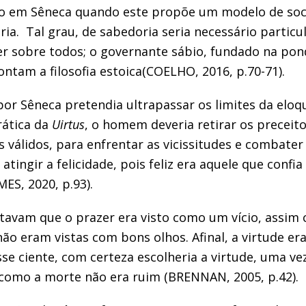
o em Sêneca quando este propõe um modelo de soc
ia. Tal grau, de sabedoria seria necessário partic
r sobre todos; o governante sábio, fundado na pon
ontam a filosofia estoica(COELHO, 2016, p.70-71).
 por Sêneca pretendia ultrapassar os limites da eloq
rática da
Uirtus
, o homem deveria retirar os preceitos
válidos, para enfrentar as vicissitudes e combater o
tingir a felicidade, pois feliz era aquele que confia
ES, 2020, p.93).
tavam que o prazer era visto como um vício, assim 
não eram vistas com bons olhos. Afinal, a virtude era
se ciente, com certeza escolheria a virtude, uma vez
 como a morte não era ruim (BRENNAN, 2005, p.42).