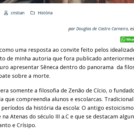
cristian
História
por
Douglas de Castro Carneiro
, e
Wha
 como uma resposta ao convite feito pelos idealizado
to de minha autoria que fora publicado anteriorme
ro apresentar Sêneca dentro do panorama da filoso
bate sobre a morte.
ra somente a filosofia de Zenão de Cício, o fundad
 que compreendia alunos e escolarcas. Tradiciona
 períodos da história da escola: O antigo estoicis
e na Atenas do século III a.C e que se destacam alg
eanto e Crísipo.