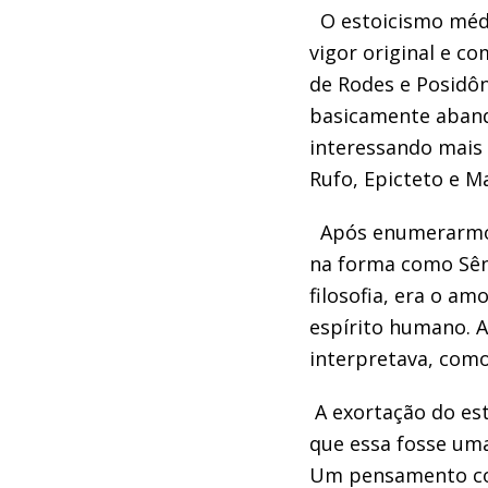
O estoicismo médio,
vigor original e co
de Rodes e Posidôni
basicamente abando
interessando mais 
Rufo, Epicteto e M
Após enumerarmos o
na forma como Sêne
filosofia, era o a
espírito humano. Ai
interpretava, como
A exortação do est
que essa fosse uma
Um pensamento con