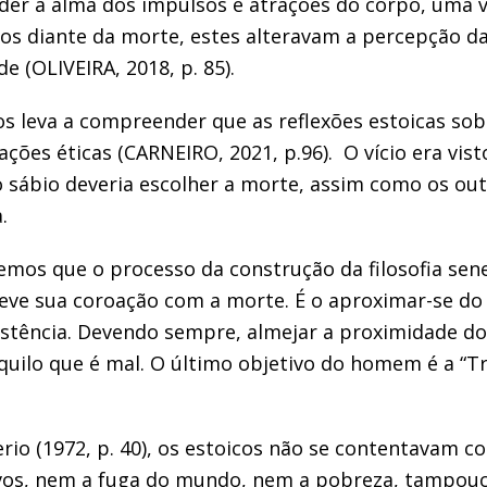
er a alma dos impulsos e atrações do corpo, uma v
os diante da morte, estes alteravam a percepção d
e (OLIVEIRA, 2018, p. 85).
os leva a compreender que as reflexões estoicas sob
ações éticas (CARNEIRO, 2021, p.96). O vício era vis
 o sábio deveria escolher a morte, assim como os ou
a.
emos que o processo da construção da filosofia sen
eve sua coroação com a morte. É o aproximar-se do
istência. Devendo sempre, almejar a proximidade d
uilo que é mal. O último objetivo do homem é a “T
erio (1972, p. 40), os estoicos não se contentavam 
os, nem a fuga do mundo, nem a pobreza, tampouc