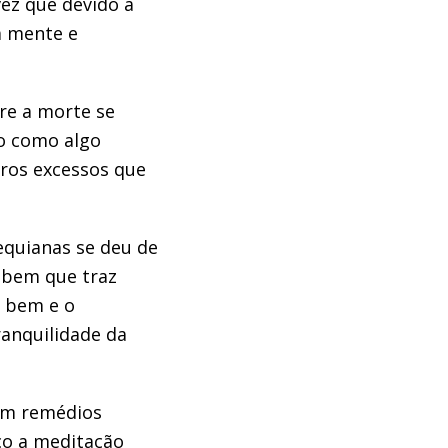
ez que devido a
a mente e
re a morte se
to como algo
tros excessos que
equianas se deu de
 bem que traz
o bem e o
ranquilidade da
com remédios
o a meditação