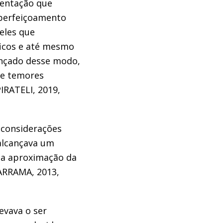
ientação que
aperfeiçoamento
eles que
ficos e até mesmo
ançado desse modo,
 e temores
IRATELI, 2019,
 considerações
alcançava um
ma aproximação da
ARRAMA, 2013,
evava o ser