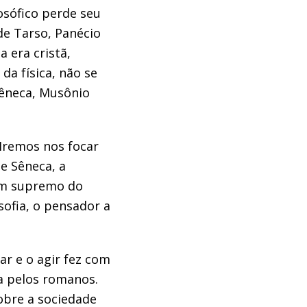
losófico perde seu
 de Tarso, Panécio
 era cristã,
a física, não se
Sêneca, Musônio
Iremos nos focar
e Sêneca, a
bem supremo do
sofia, o pensador a
ar e o agir fez com
da pelos romanos.
bre a sociedade