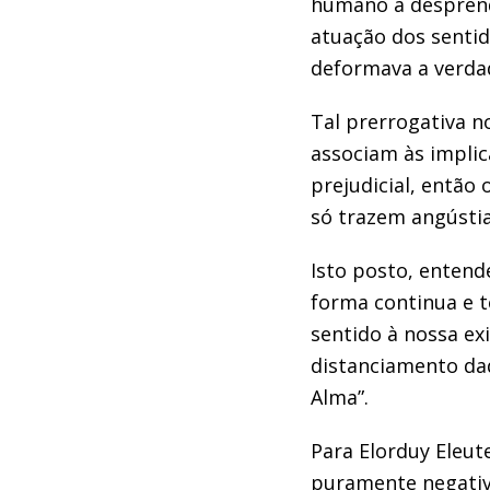
humano a desprend
atuação dos sentid
deformava a verdad
Tal prerrogativa n
associam às implic
prejudicial, então
só trazem angústi
Isto posto, entend
forma continua e t
sentido à nossa ex
distanciamento daq
Alma”.
Para Elorduy Eleut
puramente negativ