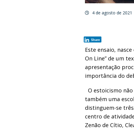
4 de agosto de 2021
Share
Este ensaio, nasce
On Line” de um tex
apresentação procu
importância do de
O estoicismo não e
também uma escola
distinguem-se três
centro de atividad
Zenão de Cítio, Cl