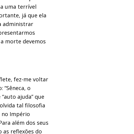
a uma terrível
rtante, já que ela
a administrar
apresentarmos
e a morte devemos
lete, fez-me voltar
 “Sêneca, o
 “auto ajuda” que
vida tal filosofia
a no Império
Para além dos seus
 as reflexões do