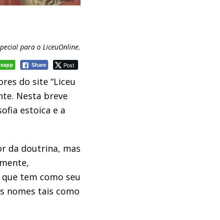
special para o LiceuOnline.
tsapp
Post
Share
res do site “Liceu
nte. Nesta breve
fia estoica e a
or da doutrina, mas
lmente,
mo que tem como seu
uns nomes tais como