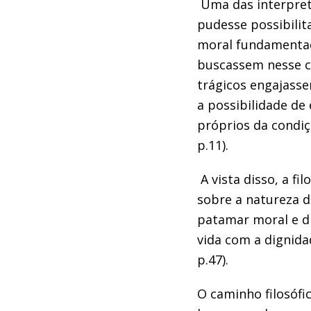
Uma das interpret
pudesse possibili
moral fundamentad
buscassem nesse co
trágicos engajass
a possibilidade d
próprios da condi
p.11).
A vista disso, a f
sobre a natureza d
patamar moral e d
vida com a dignid
p.47).
O caminho filosófi