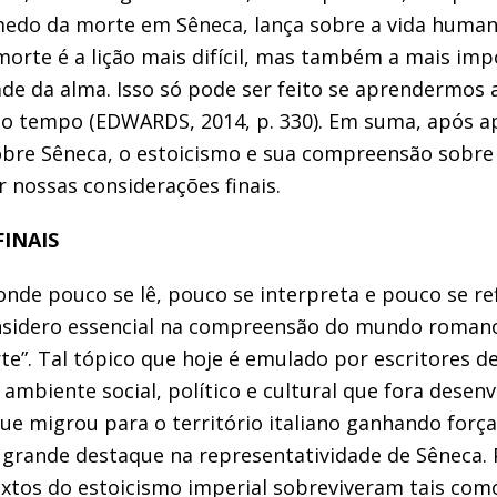
medo da morte em Sêneca, lança sobre a vida human
morte é a lição mais difícil, mas também a mais impo
ade da alma. Isso só pode ser feito se aprendermos 
o tempo (EDWARDS, 2014, p. 330). Em suma, após 
sobre Sêneca, o estoicismo e sua compreensão sobr
r nossas considerações finais.
INAIS
onde pouco se lê, pouco se interpreta e pouco se ref
sidero essencial na compreensão do mundo romano:
te”. Tal tópico que hoje é emulado por escritores de
biente social, político e cultural que fora desenvol
ue migrou para o território italiano ganhando forç
rande destaque na representatividade de Sêneca. 
extos do estoicismo imperial sobreviveram tais como