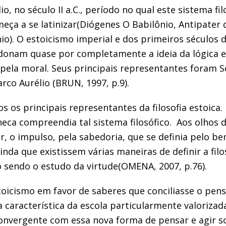
 no século II a.C., período no qual este sistema fi
meça a se latinizar(Diógenes O Babilônio, Antipater
o). O estoicismo imperial e dos primeiros séculos da
nam quase por completamente a ideia da lógica e d
pela moral. Seus principais representantes foram 
arco Aurélio (BRUN, 1997, p.9).
s principais representantes da filosofia estoica. 
ca compreendia tal sistema filosófico. Aos olhos d
mor, o impulso, pela sabedoria, que se definia pelo 
nda que existissem várias maneiras de definir a filo
 sendo o estudo da virtude(OMENA, 2007, p.76).
oicismo em favor de saberes que conciliasse o pens
 característica da escola particularmente valoriza
vergente com essa nova forma de pensar e agir so