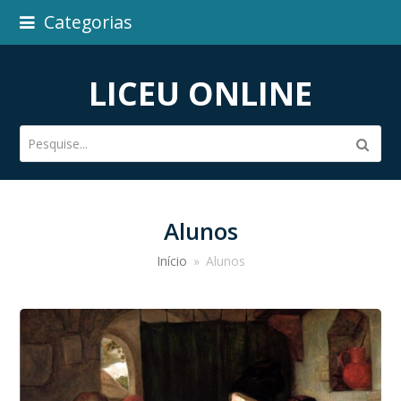
Categorias
LICEU ONLINE
Pesquise...
Subm
Alunos
Início
»
Alunos