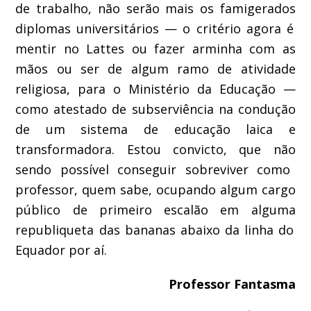
de trabalho,
não serão
mais o
s famigerados
diploma
s universitários
— o
critério
agora é
mentir no
Lattes
ou
fazer arminha com as
mãos ou ser de algum ramo de atividade
religiosa, para o Ministério da Educação
—
com
o atestado de subserviê
nci
a na condução
de um sistema de educação laica e
transformadora
.
Estou convicto, que
não
sendo possível
conseguir sobreviver como
professor, quem
sabe,
ocupando
algum cargo
público de primeiro escalão em
alguma
repu
bliqueta
das
bananas abaixo da linha do
Equador
por aí.
Professor Fantasma