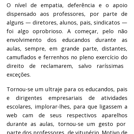
O
ní
vel de
empatia, deferência e
o
apoio
dispensado aos
professor
es, por parte de
alguns
— diretores, alunos, pais, sind
icatos —
foi algo oprobrioso
. A começar, pelo
não
envolvimento dos educandos durante as
aulas, sempre, em gra
nde parte, distantes,
camuflados
e ferrenhos no pleno exercício do
direito de reclamar
em
, salvo raríssimas
exceções.
Tornou-se um ultraje para os educandos, pais
e dirigentes empresariais de atividades
escolares, implorar-lhes, para que
ligassem a
web cam
de seus respectivos aparelhos
durante as aulas
,
tornou-se um gesto por
parte dos prof
essores, de vitupério
. Motivo de