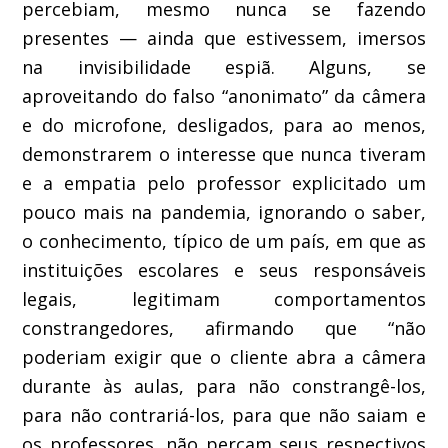
percebiam
, mesmo nunca se fazendo
presente
s — ainda que
estivessem
, ime
rsos
na invisibilidade espiã
.
Alguns, se
aproveitando
d
o
falso
“anon
imato” da câmera
e do microfone,
desligado
s
, para
ao menos,
demonstrar
em
o interess
e que nunca tiveram
e a empatia
pelo professor
explicitado um
pouco mais na pandemia
,
i
g
no
rando o saber,
o conhecimento, típico
de um país, em que as
instituições
escolares e seus
responsáveis
legais
,
legitim
am comportamentos
constrangedores
, afirmando
que
“
não
poderia
m exigir que o cliente
abra
a câmera
durante às
aula
s
, para não constrangê-lo
s
,
p
ara não contrariá-lo
s, para que
não saiam
e
o
s
professor
es,
não percam
seus respectivos