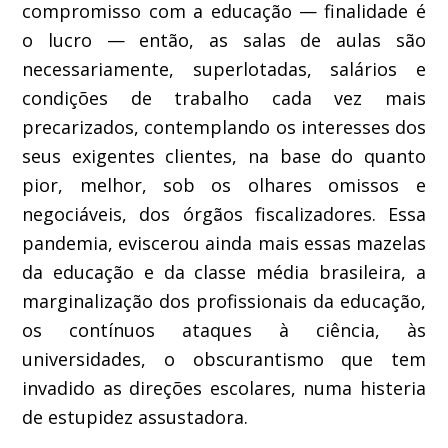
compromis
so com
a
educação — finalidade é
o
lucro — então, as salas
de aulas são
necessariamente,
superlotadas, salários e
condições de trabalho cada vez mais
precarizados
,
contemplando os interesses dos
seus exigentes clientes,
na base do
quanto
pior, melhor, sob os olhares omissos e
negociáveis, dos órgãos fiscalizadores.
Essa
pandemia, eviscerou ainda mais essas mazelas
da educação
e da classe média
brasileira,
a
marginalização dos profissionais da educação
,
o
s contínuos
ataque
s
à ciência, às
universidades,
o
obscurantismo que tem
invadido as direções escolares,
numa histeria
de estupidez assustadora.