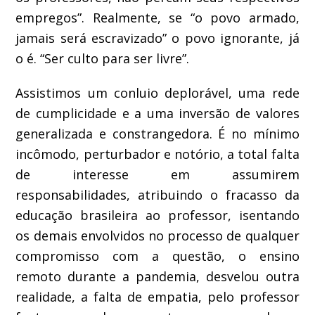
empregos”.
Realmente, se “o povo armado,
jamais será escravizado” o povo ignorante, já
o é.
“Ser culto para ser livre”.
Assistimos
um conluio deplorável,
u
ma rede
de cump
licidade e a uma inversão de valores
generalizada
e constrangedora
. É no mínimo
incômodo,
perturbador
e notório, a total falta
de interesse em assumirem
responsabilidades, atribuindo o fracasso
da
educação brasileira ao professor,
isentando
os
demais envolvidos no processo
de qua
lquer
compromisso com a questão, o ensino
remoto durante a pandemia, desve
l
ou outra
realidade, a falta de empatia, pelo professor