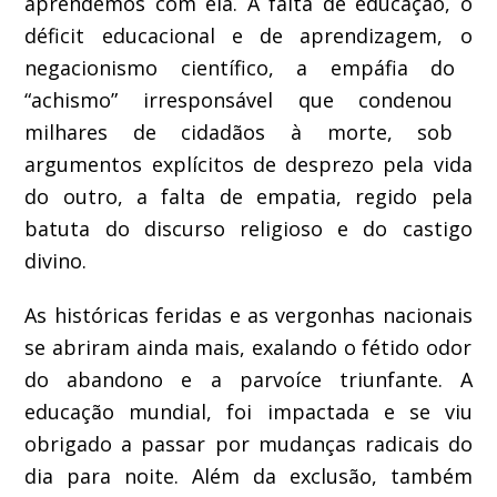
a
prendemos com ela. A falta de educação,
o
déficit educacional e de aprendizagem,
o
negacionismo científico,
a empáfia do
“achismo” irresponsável que condenou
milhares de cidadãos à morte, sob
argumentos
explícitos de desprezo pela vida
do
outro,
a falta de empatia,
regido pela
batuta do discurso religioso
e do castigo
divino.
As históricas
feridas
e
as
vergonhas nacionais
se abriram ainda mais, exalando o fétido odor
do abandono
e
a parvoíce triunfante. A
educação
mundial,
foi impactada
e se viu
obrigado a passar
por mudanças radicais
do
dia para noite.
Além da exclusão, também