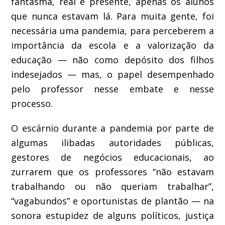
fantasma
, real e presente, apenas os alunos
que nunca estavam lá
.
Para muita gente, f
oi
necessária
uma pandemia, para perceberem a
importância da escola
e a valorização da
educação
— não como depósito dos filhos
indesejados —
mas, o papel desempenhado
pelo
professor nesse embate e nesse
processo.
O escárnio durante a pandemia por parte de
algumas ilibadas
autoridades públicas,
gestores de negócios educacionais
, ao
zurrarem
que os profe
ssores
“
não estavam
trabalhando ou
não queriam trabalhar
”
,
“
vagabundos
”
e oportunistas de pla
ntão — na
sonora estupidez de alguns políticos
, justiça