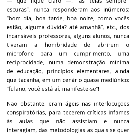
— que fique claro —, “as telas sempre
escuras”, nunca responderam
a
os
inúmeros
:
“
bom dia,
boa tarde, boa noite,
como vocês
estão, alguma dúvida? até amanhã”, etc., dos
incansáveis professores, alguns alunos,
nunca
tiveram a
hombridade
de abrir
em
o
microfone
para um cumprimento, uma
reciprocidade
,
numa demonstração mínima
de educação, princípios elementares,
ainda
que tacanha, em um cenário quase mediúnico:
“fulano, você está aí, manifeste-se”!
Não obstante
, eram ágeis nas interlocuções
conspiratórias
,
p
ara tecerem
críticas infames
à
s
aula
s
que não assistiam
e nunca
interagiam
, da
s
metodologia
s
as quais se
que
r