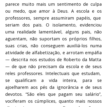
parec
e muito mais um sentimento de culpa
ou
medo
, que amor à Deus. A
escola e o
s
professor
es
,
sempre
assum
iram papéis, que
seriam dos pais. O isolamento, evidenciou
uma realidade lamentável, alguns
pai
s
,
não
aguenta
m, não suportam
os
próprios
filhos,
suas crias,
não consegue
m
auxiliá-los
numa
atividade de
alfabetização, e
arrotam
empáfia
—
de
scrita nos estudos de
Roberto da Matta
—
de que não precisam da
escola e de seus
reles
professores. Intelectuais
que estudam,
se qualificam
a vida inteira
,
para se
ajoelhar
em
aos pés da ignorância
e de seus
devotos.
“São e
le
s que
paga
m
seu salário
”,
vociferam
os cúmplices, quanto mais nossos