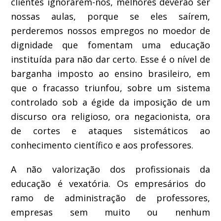
clientes ignorar
em
-nos, melhores deverão
ser
nossas
aula
s
, porque se ele
s
saírem
,
perderemos nossos
emprego
s no moedor de
dignidade
que fomentam uma educação
instituída para não dar certo
. Esse é o nível de
barganha
imposto ao
ensino
brasileiro
, em
que o fracasso triunfou, sobre um sistema
controlado sob a égide da imposição de um
discurso ora religioso, ora negacionista, ora
de cortes e ataques sistemáticos ao
conhecimento
científico
e aos professores.
A
não
valorização dos profissionais da
educação
é vexatória
. Os empresários do
ramo d
e administração de professores,
empresas
sem
muito ou nenhum