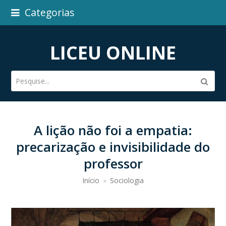
Categorias
LICEU ONLINE
Pesquise...
Subm
A lição não foi a empatia:
precarização e invisibilidade do
professor
Início
»
Sociologia