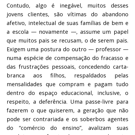
Contudo, algo é inegável, m
uitos desses
jovens
clientes
, são vítimas do abandono
afetivo, intelectual de suas famílias
de bem
e
a escola
— novamente —
, assume um papel
que muitos pais se recusam,
o de
serem pais.
Exigem
uma postura do outro
— professor —
numa espécie de
compensação
do fracasso
e
das frustrações pessoais
, concedendo
carta-
branca aos filhos, respaldados
pelas
mensalidades que compram e pagam
tudo
dentro do espaço educacional
, inclusive, o
respeito
, a deferência. Uma passe-livre
para
fazerem o que
quiserem
,
a geração que não
pode ser contrariada e os soberbos agentes
do
“
comércio
do ensino”, a
valizam suas