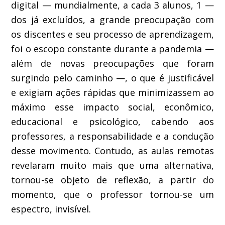
digital — mundialmente, a cada 3 alunos, 1 —
dos já excluídos, a
grande preocupação com
os discentes e seu
processo de aprendizagem,
foi
o escopo constante durante a pandemia
—
além de novas preocupações que foram
su
r
gindo pelo caminho —
, o que é justificável
e exigiam ações
rápidas
que minimizassem ao
máximo esse impacto
social, econômico,
educacional e
psicológico
,
cabendo aos
professores, a respons
abili
dade e a condução
desse movimento
. Contudo,
a
s aulas remotas
revelaram
muito mais que uma alternativa
,
tornou-se objeto de reflexão
, a
partir do
momento, que o professor tornou-se um
espectro, invisível
.