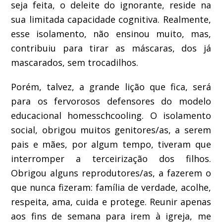
seja feita,
o deleite do ignorante, reside na
sua limitada capacidade cognitiva.
Realment
e,
esse isolamento
, não ensinou muito, mas,
contribuiu
para tirar
as
máscaras,
dos já
mascarados,
sem trocadilhos.
Porém, t
alvez, a grande lição
que fica
, será
para
os
fervorosos defensores
do
modelo
educacional
homes
s
c
hcoo
ling
.
O isolamento
social
, obrigou muitos genitores/as
, a serem
pais
e mães, por algum tempo, tiveram que
interromper a terceirização dos filhos.
Obrigou alguns
reprodutores
/as
,
a fazerem o
que nunca fizeram
:
família
de verdade,
acolhe,
respeita, ama, cuida e protege. Reunir apenas
aos fins de sema
na para irem à igreja, me