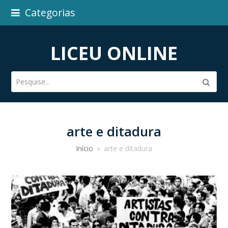
Categorias
LICEU ONLINE
Pesquise...
Subm
arte e ditadura
Início
»
arte e ditadura