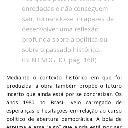
enredadas e não conseguem
sair, tornando-se incapazes de
desenvolver uma reflexão
profunda sobre a política ou
sobre o passado histórico.
(BENTIVOGLIO, pág. 168)
Mediante o contexto histórico em que foi
produzida, a obra também propõe o futuro
incerto que ainda está por se concretizar. Os
anos 1980 no Brasil, veio carregado de
esperanças e hesitações em relação ao curso
político de abertura democrática. A bola de
espuma é esse “algo” que ainda está por ser