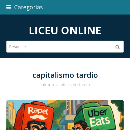
Categorias
LICEU ONLINE
Pesquise...
Subm
capitalismo tardio
Início
»
capitalismo tardio