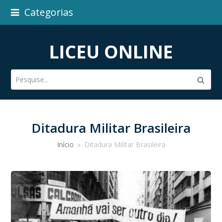
Categorias
LICEU ONLINE
Pesquise...
Subm
Ditadura Militar Brasileira
Início
»
Ditadura Militar Brasileira