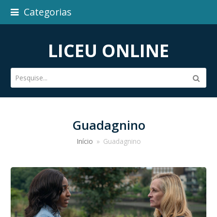
Categorias
LICEU ONLINE
Pesquise...
Subm
Guadagnino
Início
»
Guadagnino