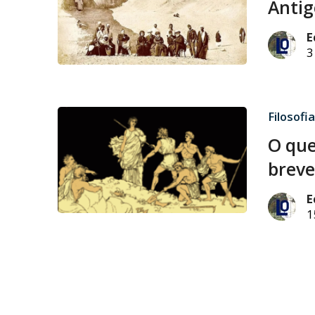
Antig
E
3
Filosofia
O que
breve
E
1