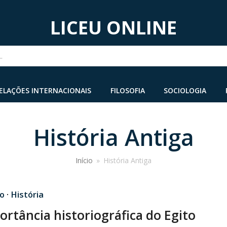
LICEU ONLINE
...
ELAÇÕES INTERNACIONAIS
FILOSOFIA
SOCIOLOGIA
História Antiga
Início
»
História Antiga
o
·
História
ortância historiográfica do Egito