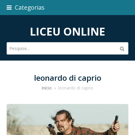
Categorias
LICEU ONLINE
Pesquise...
Subm
leonardo di caprio
Início
»
leonardo di caprio