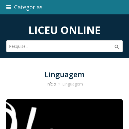
Categorias
LICEU ONLINE
Pesquise...
Subm
Linguagem
Início
»
Linguagem