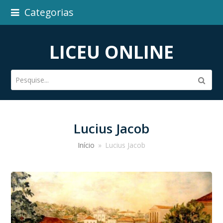
Categorias
LICEU ONLINE
Pesquise...
Subm
Lucius Jacob
Início
»
Lucius Jacob