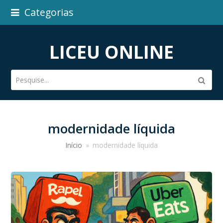
Categorias
LICEU ONLINE
Pesquise...
Subm
modernidade líquida
Início
»
modernidade líquida