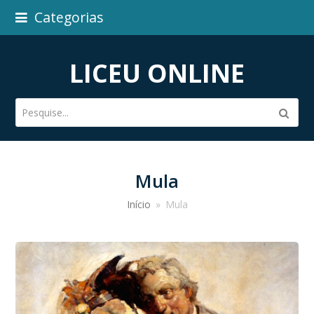
Categorias
LICEU ONLINE
Pesquise...
Subm
Mula
Início
»
Mula