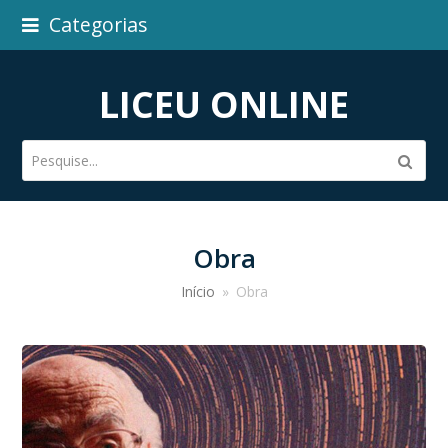
Categorias
LICEU ONLINE
Pesquise...
Subm
Obra
Início
»
Obra