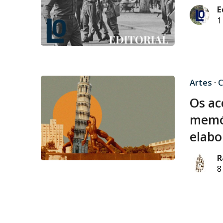
E
1
Artes
·
C
Os ac
memór
elabo
R
8