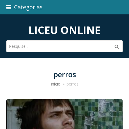
Categorias
LICEU ONLINE
Pesquise...
Subm
perros
Início
»
perros