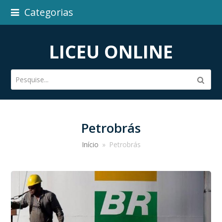
Categorias
LICEU ONLINE
Pesquise...
Subm
Petrobrás
Início
»
Petrobrás