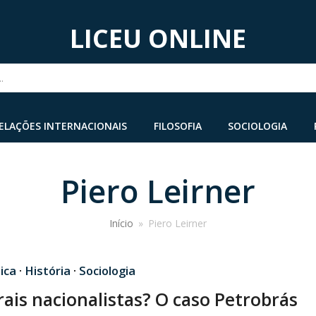
LICEU ONLINE
...
ELAÇÕES INTERNACIONAIS
FILOSOFIA
SOCIOLOGIA
Piero Leirner
Início
»
Piero Leirner
ica
·
História
·
Sociologia
ais nacionalistas? O caso Petrobrás