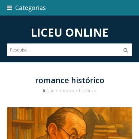
Categorias
LICEU ONLINE
Pesquise...
Subm
romance histórico
Início
»
romance histórico