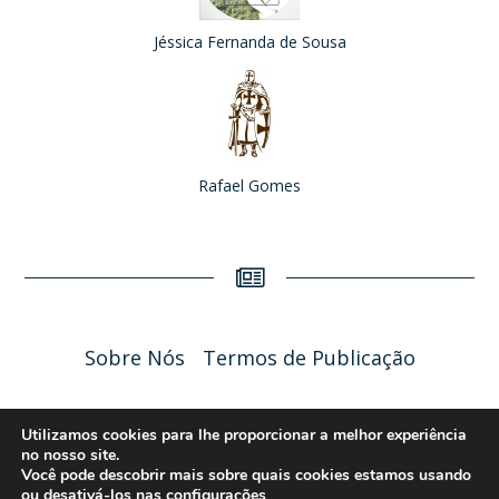
Jéssica Fernanda de Sousa
Rafael Gomes
Sobre Nós
Termos de Publicação
Liceu Online 2026 - Política de Privacidade
Utilizamos cookies para lhe proporcionar a melhor experiência
no nosso site.
Você pode descobrir mais sobre quais cookies estamos usando
ou desativá-los nas
configurações