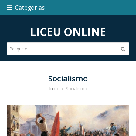
Categorias
LICEU ONLINE
Pesquise...
Subm
Socialismo
Início
»
Socialismo