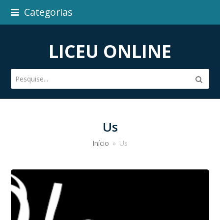
Categorias
LICEU ONLINE
Pesquise...
Subm
Us
Início
»
Us