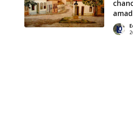
chanc
amado
E
2