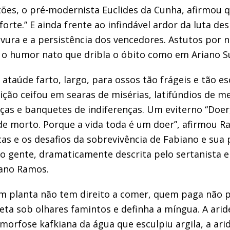
tões,
o pré-modernista Euclides da Cunha, afirmou 
forte.”
E ainda frente ao infindável ardor da luta des
vura e a persistência dos
vencedores
.
Astutos por n
 o humor nato que dribla o óbito
como em Ariano S
 a
taúde farto, largo, para ossos tão frágeis
e tão es
iç
ão ceifou em searas de misérias,
latifúndios de m
tiças e banquetes de indiferenças. Um eviterno
“Doer
de morto. Porque a vida toda é um doer”
,
afirmou
Ra
cas
e os desafios da sobrevivência
de Fabiano e sua p
mo gente, dramaticamente descrita pelo sertanista
iano Ramos.
em planta não tem
direito a comer, qu
em paga não 
eta
sob olhares famintos
e definha a míngua
.
A aride
morfose kafkiana da água que esculpiu
argila
, a ar