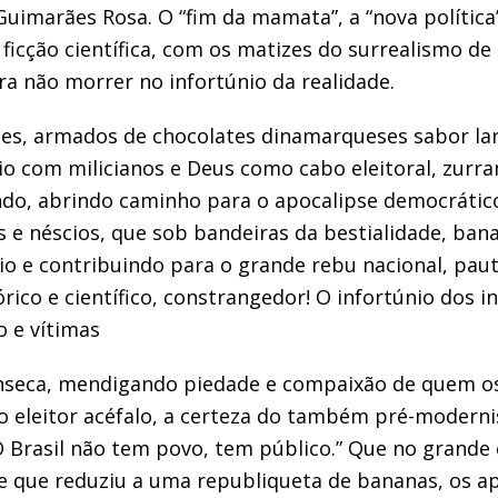
 Guimarães Rosa.
O “fim da mamata”,
a
“nova política
ficção científi
ca, com os matizes do su
rrealismo de
ara não morrer no infortúnio da realidade.
mes, armados de chocolates dinamarqueses sabor la
uio com
milicianos
e Deus como cabo eleitoral
, zurr
do, abrindo caminho para o apocalipse democrátic
s
e né
scios, que
sob
bandei
ras da bestialidade, ban
io e contribuindo
para o grande rebu nacional, pau
rico e científico, constrangedor!
O infortúnio dos i
o e
vítimas
nseca
, mendigando
piedade e
compaixão de quem os
o eleitor
acéfalo
, a certeza do também pré-modern
O Brasil não tem povo, tem público.”
Que no grande 
e
que reduziu a uma republiqueta de
bananas, os a