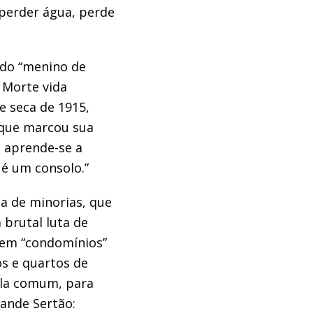
perder água, perde
do “
menino de
Morte vida
 seca de 1915,
 que marcou sua
, aprende-se a
 é
um consolo.”
n
a de minorias, que
 brutal luta de
em “
condomínios
”
s e quartos de
la comum
, para
ande Sertão: