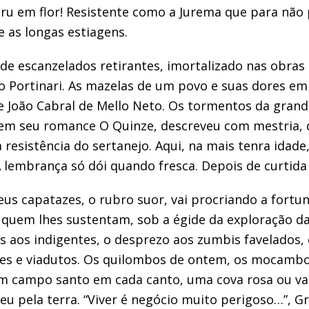
ru em flor!
Resistente como a Jurema que para não 
e as longas estiagens.
de escanzelados
retirantes,
imo
rtalizado nas obras 
o Portinari
. As mazelas de um povo e suas dores
em
 João Cabral de Mello Neto.
Os tormentos da grande
 em seu romance
O Quinze
,
descreve
u
com mestria
,
a resistência do sertanejo.
Aqui, na mais tenra idade
A lembrança só dói quand
o fresca. Depois de curtida
eus capatazes, o
rubro
suor, vai procriando a fortu
 quem lhes sustentam
, sob a égide da exploração da
s aos indigentes, o
desprezo aos zumbis
favelados
,
s e viadutos. Os quilombos de ontem, os mocambo
m campo santo em cada canto, uma cova rosa
ou va
u pela terra.
“
Viver é negócio muito perigoso
…”,
Gr