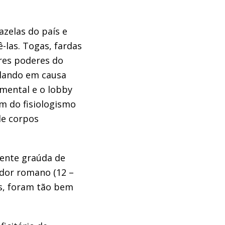
zelas do país e
-las.
T
ogas, fardas
res
poderes
do
islando em causa
amental
e o
lobby
em
do fisiol
ogismo
de
corpos
ente graúda
de
ador romano (12
–
as, foram tão bem