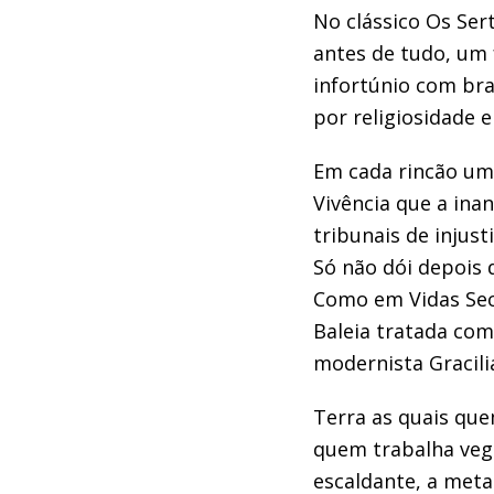
No clássico
Os Ser
antes de tudo, um 
infortúnio com bra
por religiosidade
e
Em cada rincão um
Vivência
que a
inan
tribunais de injus
Só não dói depois 
Como em
Vidas S
e
Baleia tratada co
modernista Gracil
Terra as quais qu
quem trabalha veg
escaldante,
a meta