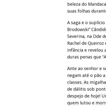
bel
eza do Mandaca
suas folhas durant
A
saga
e o suplício
Brodowski
”
Cândid
Severina
,
na Ode de
Rachel de Queiroz
infância e revelou
duras penas que
“
Ante ao senhor e s
negam até o pão a
classes.
As migalha
de
dálitis
sob ponte
despejo de hoje! U
quem lutou e morre