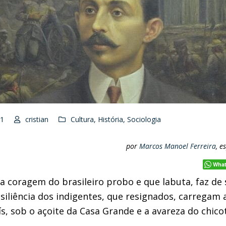
21
cristian
Cultura
,
História
,
Sociologia
por
Marcos Manoel Ferreira
, e
Wha
 a coragem do brasileiro probo e que labuta
, faz de
esiliência dos indigentes
, que resignados
,
carregam a
ís, sob o
açoite da Casa G
rande e
a avareza
do chicot