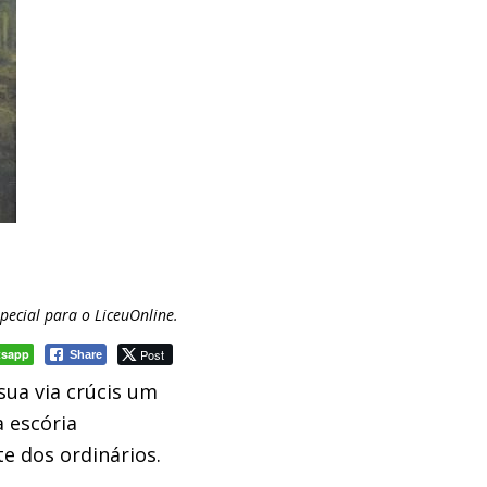
special para o LiceuOnline.
tsapp
Post
Share
 sua via crúcis um
 escória
e dos ordinários
.