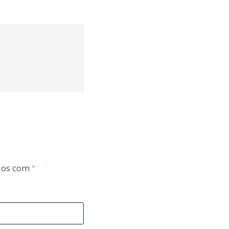
dos com
*