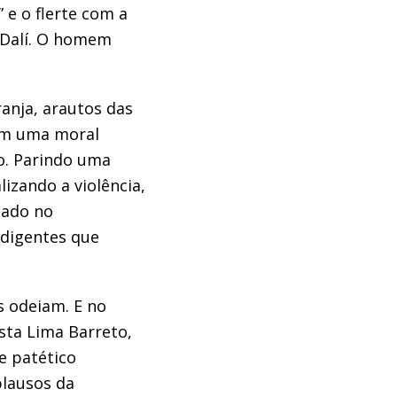
”
e o
flerte com a
 Dalí. O homem
ranja
,
arautos
das
am
uma moral
o.
Parindo uma
alizando
a violência
,
tado no
ndigentes que
 odeia
m
.
E no
ista
Lima Barreto
,
e patético
plausos
da