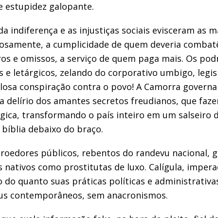
e estupidez
galopante
.
da indif
erença e as injustiças sociais evisceram
as ma
osamente, a cumplicidad
e de quem deveria combatê
ros e
omissos
,
a serviço de quem paga mais.
Os
pod
s e
letárgicos, zelando do corporativo
umbigo
, leg
losa conspiração contra o povo! A
Camorra
govern
 delírio dos amantes secretos freudianos
, que faz
gic
a
, transformando o país
inteiro
em um salseiro
bíblia debaixo do braço
.
r
oedores públicos
, rebentos
do
randevu
nacional
,
g
s nativos como prostitutas
de luxo. Calígula
, imper
o do quanto suas práticas políticas e administrativ
us contemporâneos, sem anacronismos.