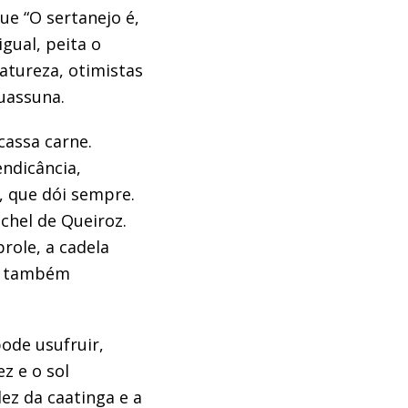
que
“
O
sertanejo é,
igual, peita o
atureza, otimistas
uassuna.
cassa
carne.
endicância,
, que dói sempre.
chel de Queiroz.
role, a cadela
 e também
pode
usufruir
,
z e o sol
idez da caatinga
e
a