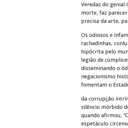
Veredas
do genial
morte, faz parecer 
precisa da arte, p
Os odiosos e infa
rachadinhas,
conl
hipócrita
p
elo mun
legião de cúmplice
disseminando o ód
negacionismo histó
fomentam o Estad
d
a corrupção
intrí
silêncio
mórbido
d
quando afirmou
,
“
espetáculo
circens