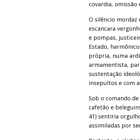
covardia, omissão 
O silêncio mordaz 
escancara vergonh
e pompas,
justicei
Estado, harmônico
própria,
numa ardi
armamentista, para
sustentação ideoló
insepultos
e com a 
Sob o comando de 
cafetão
e
beleguin
41)
sentiria orgulh
assimiladas
por se