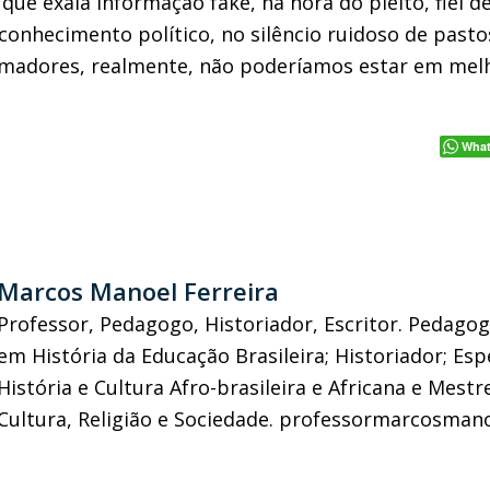
 que exala informação
fake
,
na hora do pleito
, fiel d
conhecimento
político,
no
silêncio ruidoso de pasto
amadores, realmente
,
não poderíamos estar em mel
Wha
Marcos Manoel Ferreira
Professor, Pedagogo, Historiador, Escritor. Pedago
em História da Educação Brasileira; Historiador; Esp
História e Cultura Afro-brasileira e Africana e Mestr
Cultura, Religião e Sociedade.
professormarcosmano