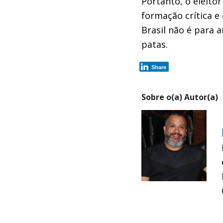
Portanto,
o
eleitor
formação
crítica
e 
Brasil
não é para 
patas
.
Share
Sobre o(a) Autor(a)