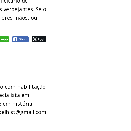
eficitário de
s verdejantes.
S
e o
hores
mãos, ou
tsapp
Post
Share
go com Habilitação
ecialista em
e em História –
elhist@gmail.com