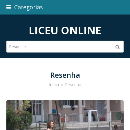
Categorias
LICEU ONLINE
Pesquise...
Subm
Resenha
Início
»
Resenha