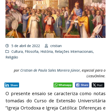
5 de abril de 2022
cristian
Cultura
,
Filosofia
,
História
,
Relações Internacionais
,
Religião
por
Cristian de Paula Sales Moreira Júnior
, especial para o
LiceuOnline.
Whatsapp
Post
Share
Share
O presente ensaio se caracteriza como notas
tomadas do Curso de Extensão Universitária
“Igreja Ortodoxa e Igreja Católica: Diferenças e