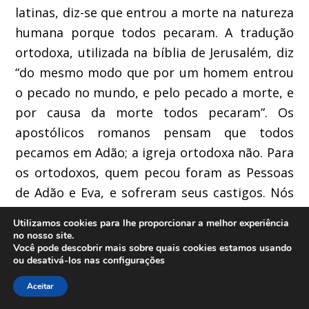
latinas, diz-se que entrou a morte na natureza
humana porque todos pecaram. A tradução
ortodoxa, utilizada na bíblia de Jerusalém, diz
“do mesmo modo que por um homem entrou
o pecado no mundo, e pelo pecado a morte, e
por causa da morte todos pecaram”. Os
apostólicos romanos pensam que todos
pecamos em Adão; a igreja ortodoxa não. Para
os ortodoxos, quem pecou foram as Pessoas
de Adão e Eva, e sofreram seus castigos. Nós
não poderíamos sofrer, nós mesmos, os
Utilizamos cookies para lhe proporcionar a melhor experiência
castigos deles. Todavia, o pecado maculou a
no nosso site.
Você pode descobrir mais sobre quais cookies estamos usando
natureza humana, que passa a ter o problema
ou desativá-los nas
configurações
da morte, da privação da presença de D-S. A
Aceitar
morte é consequência do pecado de Adão e,