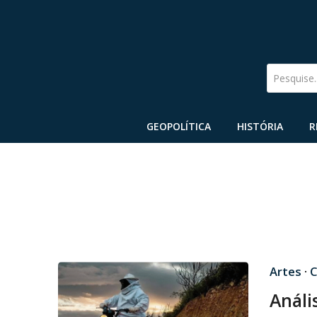
Pesquise
GEOPOLÍTICA
HISTÓRIA
R
Artes
·
C
Análi