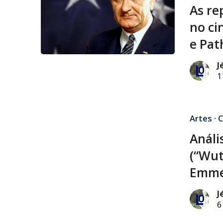
As re
no ci
e Pat
J
1
Artes
·
C
Análi
(“Wut
Emme
J
6