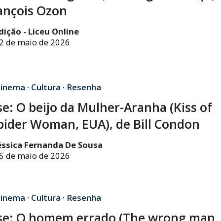
ançois Ozon
dição - Liceu Online
2 de maio de 2026
inema
·
Cultura
·
Resenha
se: O beijo da Mulher-Aranha (Kiss of
pider Woman, EUA), de Bill Condon
éssica Fernanda De Sousa
5 de maio de 2026
inema
·
Cultura
·
Resenha
se: O homem errado (The wrong man,