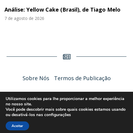
slide
slid
Análise: Yellow Cake (Brasil), de Tiago Melo
7 de agosto de 2026
Sobre Nós
Termos de Publicação
Liceu Online 2026 - Política de Privacidade
Utilizamos cookies para lhe proporcionar a melhor experiência
no nosso site.
Você pode descobrir mais sobre quais cookies estamos usando
ou desativá-los nas
configurações
Aceitar